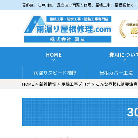
葛飾区、江戸川区、足立区で雨漏り修理、屋根工事、屋根張替え・
HOME
費用につい
雨漏りスピード補修
屋根カバー工法
HOME
>
新着情報
>
屋根工事ブログ
>
こんな症状には要注意
3