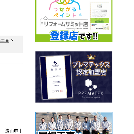
>
た工事
市｜流⼭市｜