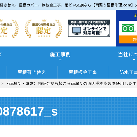
葺き替え、屋根カバー、棟板金工事、雨どい交換なら【雨漏り屋根修理.com】
営
て
施工事例
当社に
屋根葺き替え
屋根板金工事
防水工
>
〈雨漏り・眞友〉棟板金から起こる雨漏りの原因☔樹脂製を使用した工
0878617_s