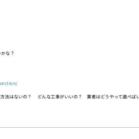
のかな？
！
pection/
事方法はないの？ どんな工事がいいの？ 業者はどうやって選べば