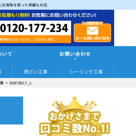
火災保険を使った修繕も対応
業時間 8:00～18:00 土日祝も対応！
ついて
お問い合わせ
事
雨どい工事
シーリング工事
事
>
30878617_s