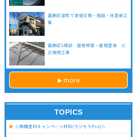
葛飾区宝町で波板交換・階段・床塗装工
事
葛飾区S様邸 屋根修理・屋根塗装 火
災保険工事
more
TOPICS
☆無機塗料キャンペーン材料(ラジセラPro)☆