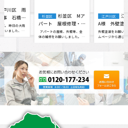
杉並区 Mア
江戸川区
杉並区
江戸川区
パート 屋根修理・外
A様 外壁塗装
壁塗装 工事
アパートの屋根、外壁等、全
外壁塗装をお願いしたく、ホー
体の補修をお願いしました。 素
ムページから通じて問い合わせ
晴らしい人柄の社長さん･･･
ました。 ホームページから伝わ
る評判･･･