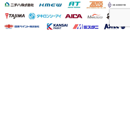
屋根工事、塗装工事の用語集
唐草
雨仕舞い
クラック
チョーキング
フィラー
プライマー（シーラー）
サイディング
ALC（エーエルシー/パワーボード）
油性塗料
水性塗料
シーリング（コーキング）工事
バルコニー
ベランダ
アスファルト防水
ウレタン防水
シート防水
塗膜防水（とまくぼうすい）
陸屋根（ろくやね・りくやね）
セメント瓦屋根