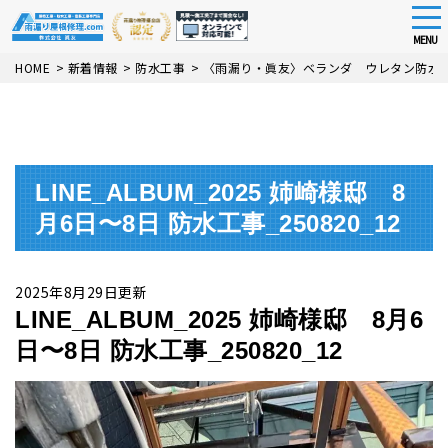
tog
nav
MENU
Skip
HOME
>
新着情報
>
防水工事
>
〈雨漏り・眞友〉ベランダ ウレタン防水
to
main
content
LINE_ALBUM_2025 姉崎様邸 8
月6日〜8日 防水工事_250820_12
2025年8月29日更新
LINE_ALBUM_2025 姉崎様邸 8月6
日〜8日 防水工事_250820_12