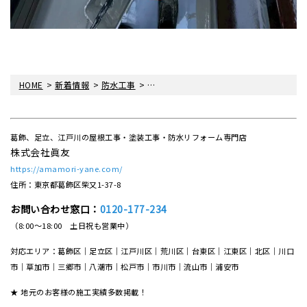
>
>
>
HOME
新着情報
防水工事
〈雨漏り・眞友〉ベランダ ウレタン防
葛飾、足立、江戸川の屋根工事・塗装工事・防水リフォーム専門店
株式会社眞友
https://amamori-yane.com/
住所：東京都葛飾区柴又1-37-8
お問い合わせ窓口：
0120-177-234
（8:00～18:00 土日祝も営業中）
対応エリア：葛飾区｜足立区｜江戸川区｜荒川区｜台東区｜江東区｜北区｜川口
市｜草加市｜三郷市｜八潮市｜松⼾市｜市川市｜流⼭市｜浦安市
★ 地元のお客様の施工実績多数掲載！