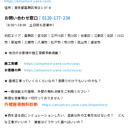
https://amamori-yane.com/
住所：東京都葛飾区柴又1-37-8
お問い合わせ窓口：
0120-177-234
（8:00～18:00 土日祝も営業中）
対応エリア：葛飾区｜足立区｜江戸川区｜荒川区｜台東区｜江東区｜北区｜川口
市｜草加市｜三郷市｜八潮市｜松⼾市｜市川市｜流⼭市｜浦安市
★ 地元のお客様の施工実績多数掲載！
施工実績
https://amamori-yane.com/case/
お客様の声
https://amamori-yane.com/voice/
★ 屋根工事っていくらくらいなの？見積りだけでもいいのかな？
➡一級技能士の屋根、外壁の無料点検をご利用ください！
無理な営業等は一切行っておりません！
外壁屋根無料診断
https://amamori-yane.com/inspection/
★色を塗る前にシミュレーションしたい、塗装以外の工事方法はないの？ どん
な工事がいいの？ 業者はどうやって選べばいいの？