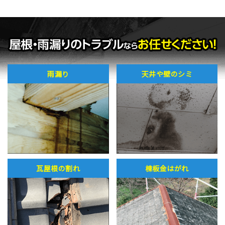
雨漏り
天井や壁のシミ
瓦屋根の割れ
棟板金はがれ