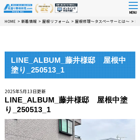
tog
nav
MENU
Skip
HOME
>
新着情報
>
屋根リフォーム
>
屋根修理～タスペーサーとは～
>
L
to
main
content
LINE_ALBUM_藤井様邸 屋根中
塗り_250513_1
2025年5月13日更新
LINE_ALBUM_藤井様邸 屋根中塗
り_250513_1