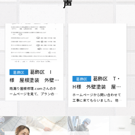
声
葛飾区 T・
江戸川区
葛飾区
江戸川区
H様 外壁塗装 屋根
A様 外壁塗装
塗装 付帯部塗装
ホームページから問い合わせて
外壁塗装をお願いしたく、ホー
工事に来てもらいました。 他の
ムページから通じて問い合わせ
業者さんからも見積もりをいく
ました。 ホームページから伝わ
つか取･･･
る評判･･･