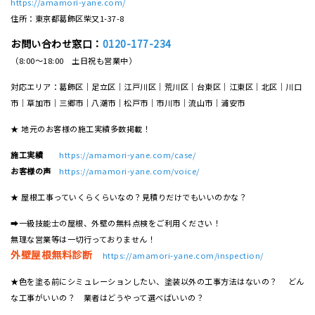
https://amamori-yane.com/
住所：東京都葛飾区柴又1-37-8
お問い合わせ窓口：
0120-177-234
（8:00～18:00 土日祝も営業中）
対応エリア：葛飾区｜足立区｜江戸川区｜荒川区｜台東区｜江東区｜北区｜川口
市｜草加市｜三郷市｜八潮市｜松⼾市｜市川市｜流⼭市｜浦安市
★ 地元のお客様の施工実績多数掲載！
施工実績
https://amamori-yane.com/case/
お客様の声
https://amamori-yane.com/voice/
★ 屋根工事っていくらくらいなの？見積りだけでもいいのかな？
➡一級技能士の屋根、外壁の無料点検をご利用ください！
無理な営業等は一切行っておりません！
外壁屋根無料診断
https://amamori-yane.com/inspection/
★色を塗る前にシミュレーションしたい、塗装以外の工事方法はないの？ どん
な工事がいいの？ 業者はどうやって選べばいいの？