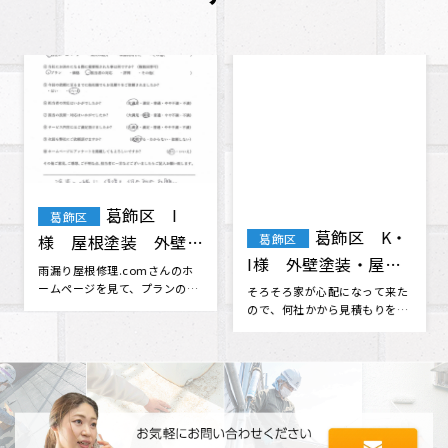
葛飾区 I
葛飾区 K・
葛飾区
葛飾区
様 屋根塗装 外壁塗
I様 外壁塗装・屋根
装 修復
塗装
雨漏り屋根修理.comさんのホ
そろそろ家が心配になって来た
ームページを見て、プランのわ
ので、何社かから見積もりを取
かりやすさや問い合わせの時の
っていたものの決められない時
対応の･･･
に、雨漏･･･