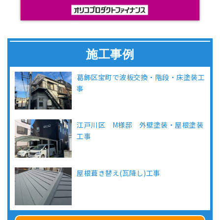
施工事例
葛飾区宝町で波板交換・階段・床塗装工
事
江戸川区 M様邸 外壁塗装・屋根塗装
工事
屋根葺き替え(瓦降し)工事