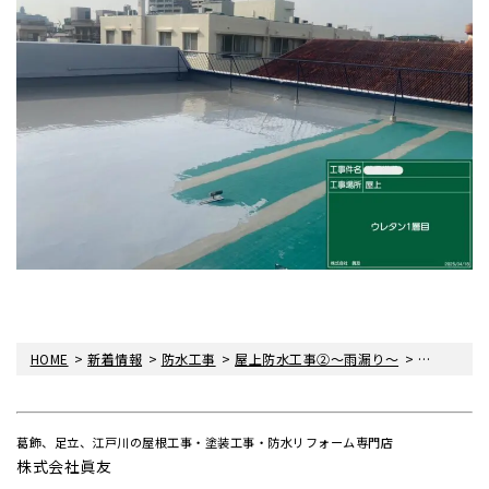
>
>
>
>
HOME
新着情報
防水工事
屋上防水工事②～雨漏り～
LINE_AL
葛飾、足立、江戸川の屋根工事・塗装工事・防水リフォーム専門店
株式会社眞友