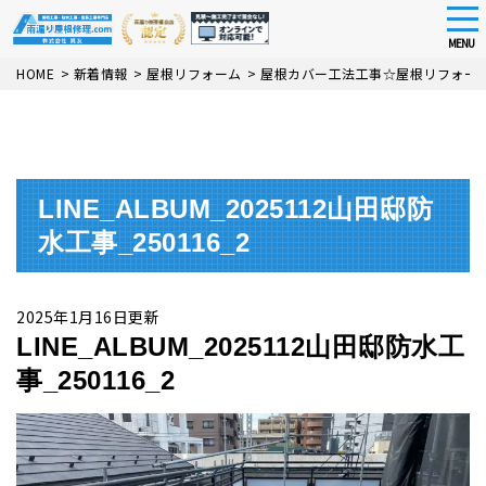
tog
nav
MENU
Skip
HOME
>
新着情報
>
屋根リフォーム
>
屋根カバー工法工事☆屋根リフォー
to
main
content
LINE_ALBUM_2025112山田邸防
水工事_250116_2
2025年1月16日更新
LINE_ALBUM_2025112山田邸防水工
事_250116_2