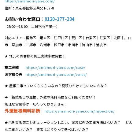
https://amamori-yane.com/
住所：東京都葛飾区柴又1-37-8
お問い合わせ窓口：
0120-177-234
（8:00～18:00 土日祝も営業中）
対応エリア：葛飾区｜足立区｜江戸川区｜荒川区｜台東区｜江東区｜北区｜川口
市｜草加市｜三郷市｜八潮市｜松⼾市｜市川市｜流⼭市｜浦安市
★ 地元のお客様の施工実績多数掲載！
施工実績
https://amamori-yane.com/case/
お客様の声
https://amamori-yane.com/voice/
★ 屋根工事っていくらくらいなの？見積りだけでもいいのかな？
➡一級技能士の屋根、外壁の無料点検をご利用ください！
無理な営業等は一切行っておりません！
外壁屋根無料診断
https://amamori-yane.com/inspection/
★色を塗る前にシミュレーションしたい、塗装以外の工事方法はないの？ どん
な工事がいいの？ 業者はどうやって選べばいいの？