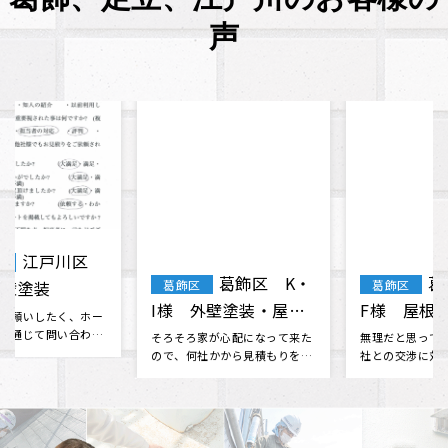
声
葛飾区 K・
葛飾区 T・
葛飾区
葛飾区
I様 外壁塗装・屋根
F様 屋根・外壁塗
塗装
装 棟板金工事 天窓
そろそろ家が心配になって来た
無理だと思っていた火災保険会
ので、何社かから見積もりを取
社との交渉に対応してくださっ
ガラス交換
っていたものの決められない時
たり、 分からない事も色々と相
に、雨漏･･･
談に乗･･･