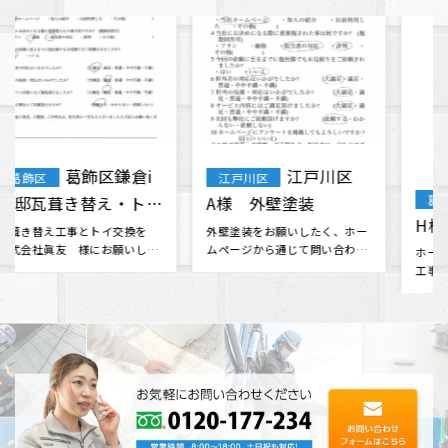
葛飾区 T・
葛飾区
葛飾区 K・
葛飾区
H様 外壁塗装 屋根
I様 外壁塗装・屋根
塗装 付帯部塗装
ホームページから問い合わせて
塗装
工事に来てもらいました。 他の
そろそろ家が心配になって来た
業者さんからも見積もりをいく
ので、何社かから見積もりを取
つか取･･･
っていたものの決められない時
に、雨漏･･･