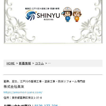
>
>
>
HOME
新着情報
コラム
冬の外壁塗装、メリット・デメリットは？
葛飾、足立、江戸川の屋根工事・塗装工事・防水リフォーム専門店
株式会社眞友
https://amamori-yane.com/
住所：東京都葛飾区柴又1-37-8
お問い合わせ窓口：
0120-177-234