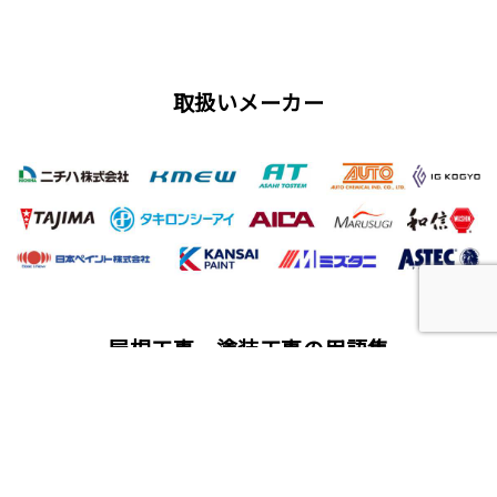
取扱いメーカー
屋根工事、塗装工事の用語集
唐草
雨仕舞い
クラック
チョーキング
フィラー
プライマー（シーラー）
サイディング
ALC（エーエルシー/パワーボード）
油性塗料