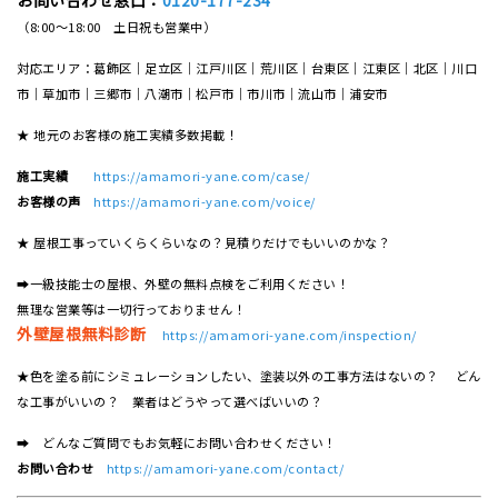
（8:00～18:00 土日祝も営業中）
対応エリア：葛飾区｜足立区｜江戸川区｜荒川区｜台東区｜江東区｜北区｜川口
市｜草加市｜三郷市｜八潮市｜松⼾市｜市川市｜流⼭市｜浦安市
★ 地元のお客様の施工実績多数掲載！
施工実績
https://amamori-yane.com/case/
お客様の声
https://amamori-yane.com/voice/
★ 屋根工事っていくらくらいなの？見積りだけでもいいのかな？
➡一級技能士の屋根、外壁の無料点検をご利用ください！
無理な営業等は一切行っておりません！
外壁屋根無料診断
https://amamori-yane.com/inspection/
★色を塗る前にシミュレーションしたい、塗装以外の工事方法はないの？ どん
な工事がいいの？ 業者はどうやって選べばいいの？
➡ どんなご質問でもお気軽にお問い合わせください！
お問い合わせ
https://amamori-yane.com/contact/