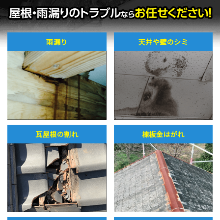
雨漏り
天井や壁のシミ
瓦屋根の割れ
棟板金はがれ