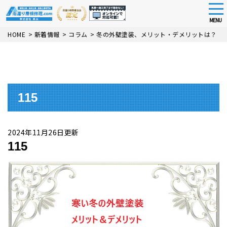
tog
nav
MENU
Skip
HOME
>
新着情報
>
コラム
>
冬の外壁塗装、メリット・デメリットは？
>
to
main
content
115
2024年11月26日更新
115