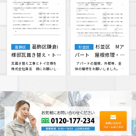
江戸川区
葛飾区 T・
江戸川区
葛飾区
Y・A様 屋根修理
F様 屋根・外壁塗
外壁 塗装
装 棟板金工事 天窓
この度は台風が2度も直撃する
無理だと思っていた火災保険会
という最悪な環境の中で、とて
社との交渉に対応してくださっ
ガラス交換
も迅速で親切な対応をしていた
たり、 分からない事も色々と相
だき安心･･･
談に乗･･･