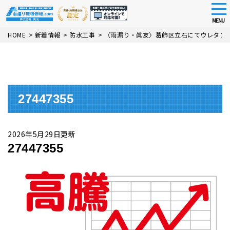
tog
nav
MENU
Skip
HOME
>
新着情報
>
防水工事
>
〈雨漏り・眞友〉葛飾区立石にてウレタン
to
main
content
27447355
2026年5月29日更新
27447355