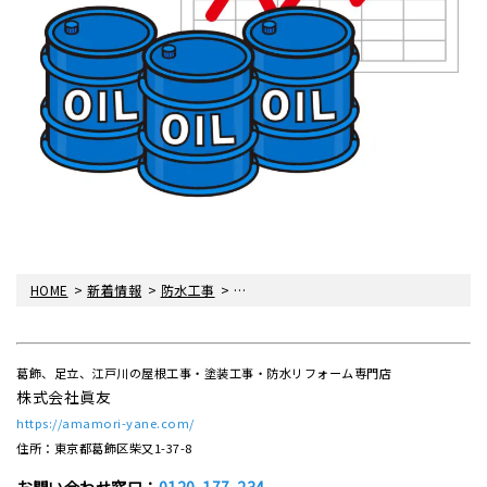
>
>
>
HOME
新着情報
防水工事
〈雨漏り・眞友〉葛飾区立石にてウレタ
葛飾、足立、江戸川の屋根工事・塗装工事・防水リフォーム専門店
株式会社眞友
https://amamori-yane.com/
住所：東京都葛飾区柴又1-37-8
お問い合わせ窓口：
0120-177-234