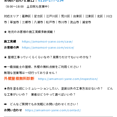
（8:00～18:00 土日祝も営業中）
対応エリア：葛飾区｜足立区｜江戸川区｜荒川区｜台東区｜江東区｜北区｜川口
市｜草加市｜三郷市｜八潮市｜松⼾市｜市川市｜流⼭市｜浦安市
★ 地元のお客様の施工実績多数掲載！
施工実績
https://amamori-yane.com/case/
お客様の声
https://amamori-yane.com/voice/
★ 屋根工事っていくらくらいなの？見積りだけでもいいのかな？
➡一級技能士の屋根、外壁の無料点検をご利用ください！
無理な営業等は一切行っておりません！
外壁屋根無料診断
https://amamori-yane.com/inspection/
★色を塗る前にシミュレーションしたい、塗装以外の工事方法はないの？ どん
な工事がいいの？ 業者はどうやって選べばいいの？
➡ どんなご質問でもお気軽にお問い合わせください！
お問い合わせ
https://amamori-yane.com/contact/